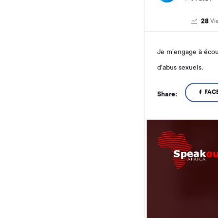
28
Vi
Je m'engage à écout
d'abus sexuels.
FAC
Share: