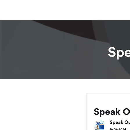
Spe
Speak O
Speak Out
14-04-2024