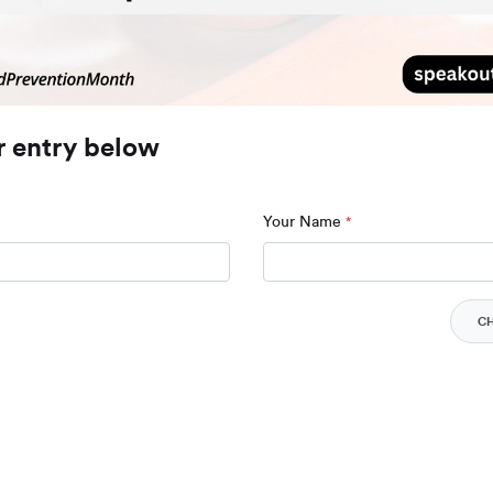
r entry below
Your Name
*
C